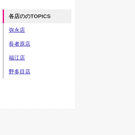
各店ののTOPICS
弥永店
長者原店
福江店
野多目店