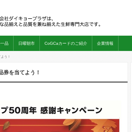
の一品
日曜朝市
CoGCaカードのご紹介
企業情報
てよう！
商品券を当てよう！